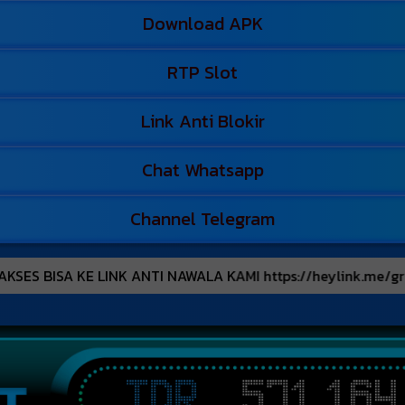
DAFTAR
Download APK
RTP Slot
Link Anti Blokir
Chat Whatsapp
Channel Telegram
 https://heylink.me/grosir188