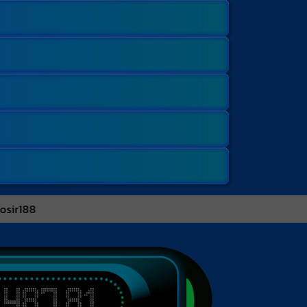
PROMOSI