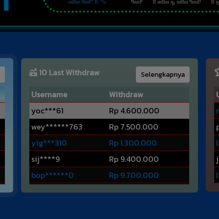
10 Last Withdraw

a
Selengkapnya
Username
Withdraw
zab*******3
Rp 300.000
das***669
Rp 400.000
haw*****75
Rp 2.700.000
peh***571
Rp 8.500.000
yoc***61
Rp 4.600.000