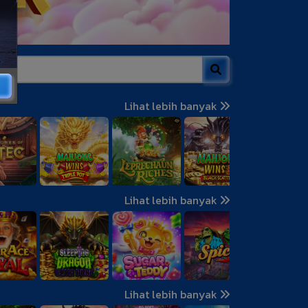
Lihat lebih banyak
Lihat lebih banyak