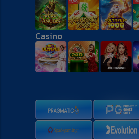
Slot
Casino