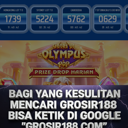
wey******763
Rp 7.500.000
yig***310
Rp 1.300.000
sij****9
Rp 9.400.000
SYDNEY LOTTO
CAMBODIA
TOTOMACAU 13.00 WIB
EVERTON
T
bop******0
Rp 9.700.000
5224
5762
0629
6040
xeg*******2
Rp 9.200.000
02 : 35 : 39
00 : 40 : 39
01 : 40 : 39
04 : 10 : 39