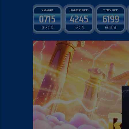
tuv***660
Rp 370.000
tek******57
Rp 50.000
Pasaran Togel
SINGAPORE
HONGKONG POOLS
SYDNEY POOLS
HONGKONG LOTTO
0715
4245
6199
1739
06 : 40 : 39
11 : 40 : 39
02 : 35 : 39
11 : 40 : 39