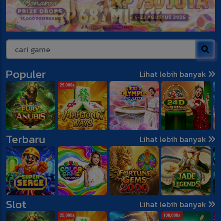
Populer
Lihat lebih banyak
Terbaru
Lihat lebih banyak
Slot
Lihat lebih banyak