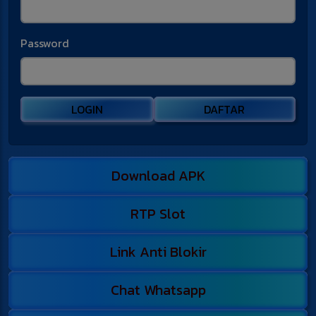
Password
LOGIN
DAFTAR
Download APK
RTP Slot
Link Anti Blokir
Chat Whatsapp