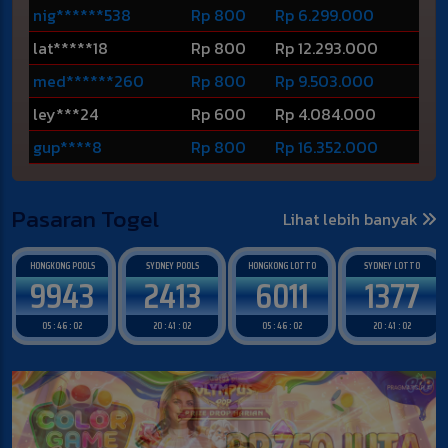
qiz********8
Rp 100.000
Rp 618.259.000
ray*****7
Rp 7.600.000
nig******538
Rp 800
Rp 6.299.000
lat*****18
Rp 800
Rp 12.293.000
med******260
Rp 800
Rp 9.503.000
ley***24
Rp 600
Rp 4.084.000
gup****8
Rp 800
Rp 16.352.000
Pasaran Togel
Lihat lebih banyak
HONGKONG POOLS
SYDNEY POOLS
HONGKONG LOTTO
SYDNEY LOTTO
9943
2413
6011
1377
05 : 46 : 01
20 : 41 : 01
05 : 46 : 01
20 : 41 : 01