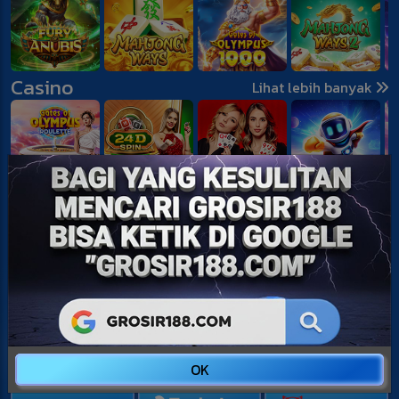
Casino
Lihat lebih banyak
Provider Kami
OK